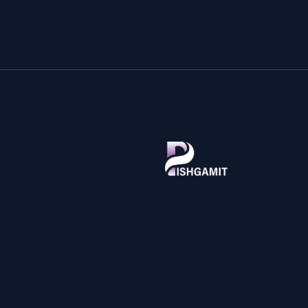
پیشگامیت، مرجع تخصصی آموزش فناوری اطلاعات و اخبار تکنولوژی 
زبان فارسی. آموزش‌های گام‌به‌گام ویندوز، اندروید، برنامه‌نویسی، امنی
سایبری، بررسی تخصصی گوشی و لپ‌تاپ، ابزارهای آنلاین رایگان و پلتف
پرسش و پاسخ IT