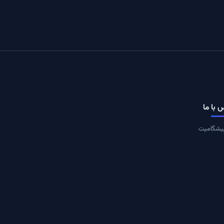
 با ما
یشگامیت
یران، تهران
ت در خبرنامه