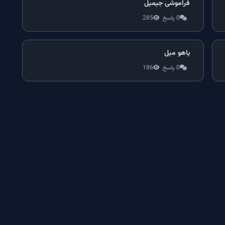
فراموشی جیمیل
0 پاسخ
285
یاهو میل
0 پاسخ
186