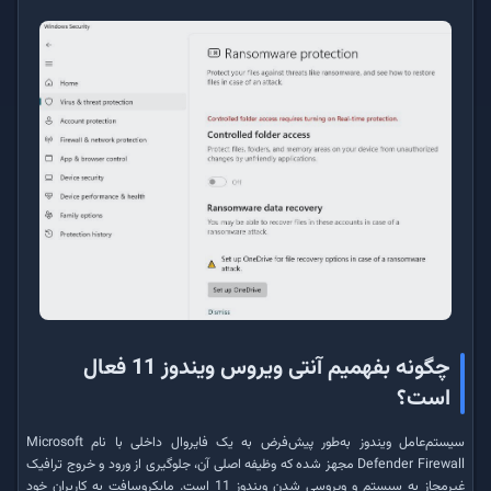
چگونه بفهمیم آنتی ویروس ویندوز 11 فعال
است؟
سیستم‌عامل ویندوز به‌طور پیش‌فرض به یک فایروال داخلی با نام Microsoft
Defender Firewall مجهز شده که وظیفه اصلی آن، جلوگیری از ورود و خروج ترافیک
غیرمجاز به سیستم و ویروسی شدن ویندوز 11 است. مایکروسافت به کاربران خود