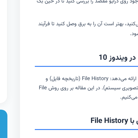
د روی درایو مقصد را بررسی کنید تا در حین بک
‌کنید، بهتر است آن را به برق وصل کنید تا فرآیند
ود.
ویندوز 10
ویندوز 10 دو روش اصلی برای بک آپ گیری ارائه می‌دهد: File History (تاریخچه فایل) و
System Image Backup (نسخه پشتیبان تصویری سیستم). در این مقاله بر روی روش File
File