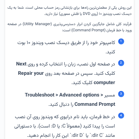
این روش یکی از مطمئن‌ترین راه‌ها برای بازنشانی رمز حساب محلی است. شما به یک
دیسک نصب ویندوز ۱۰ (روی DVD یا فلش مموری) نیاز دارید.
فرآیند کلی شامل جایگزین کردن ابزار دسترسی‌پذیری (Utility Manager) در صفحه
ورود با خط فرمان (Command Prompt) است:
کامپیوتر خود را از طریق دیسک نصب ویندوز ۱۰ بوت
کنید.
در صفحه اول نصب، زبان را انتخاب کرده و روی
Next
کلیک کنید. سپس در صفحه بعد روی
Repair your
computer
کلیک کنید.
مسیر
Troubleshoot > Advanced options >
Command Prompt
را دنبال کنید.
در خط فرمان، باید نام درایوی که ویندوز روی آن نصب
است را پیدا کنید (معمولاً C: یا D: است). با دستوراتی
مانند `dir C:` یا `dir D:` این کار را انجام دهید.